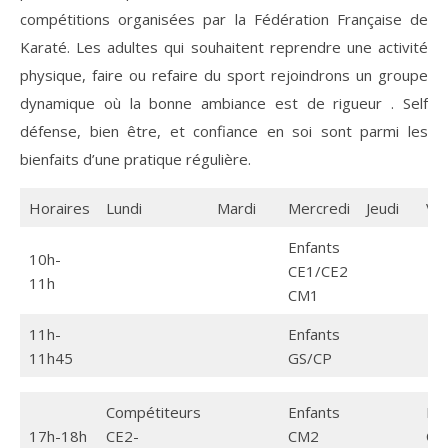
compétitions organisées par la Fédération Française de
Karaté. Les adultes qui souhaitent reprendre une activité
physique, faire ou refaire du sport rejoindrons un groupe
dynamique où la bonne ambiance est de rigueur . Self
défense, bien être, et confiance en soi sont parmi les
bienfaits d’une pratique régulière.
Horaires
Lundi
Mardi
Mercredi
Jeudi
Ve
Enfants
10h-
CE1/CE2
11h
CM1
11h-
Enfants
11h45
GS/CP
Compétiteurs
Enfants
Enf
17h-18h
CE2-
CM2
CE