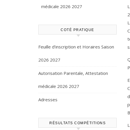
médicale 2026 2027
L
2
L
COTÉ PRATIQUE
C
t
Feuille d’inscription et Horaires Saison
s
Q
2026 2027
P
Autorisation Parentale, Attestation
E
médicale 2026 2027
C
d
Adresses
p
B
RÉSULTATS COMPÉTITIONS
L