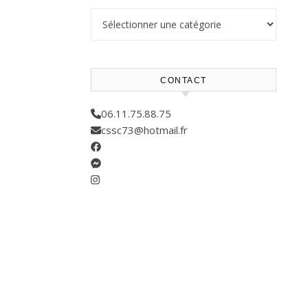
Résultats compétitions
CONTACT
06.11.75.88.75
cssc73@hotmail.fr