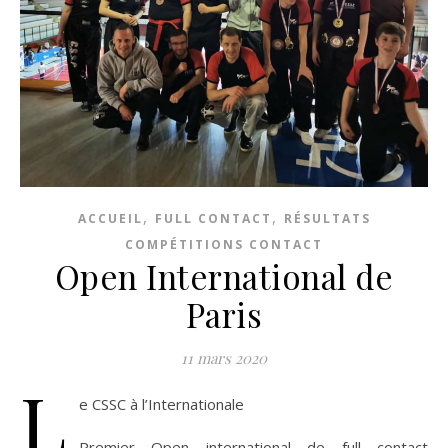
,
,
ACCUEIL
FULL CONTACT
RÉSULTATS
COMPÉTITIONS CONTACT
Open International de
Paris
11 mars 2020
L
e CSSC à l’Internationale
Premier Open international de full contact